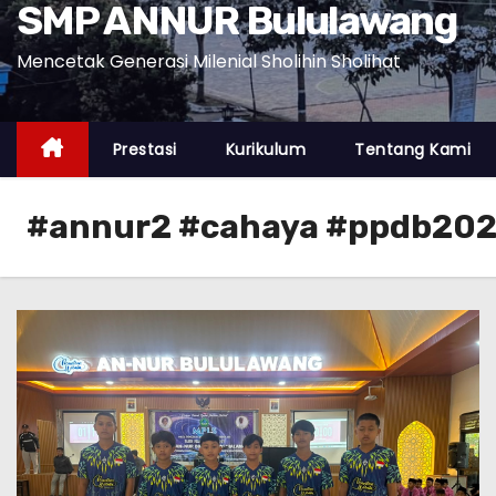
SMP ANNUR Bululawang
Mencetak Generasi Milenial Sholihin Sholihat
Prestasi
Kurikulum
Tentang Kami
#annur2 #cahaya #ppdb20