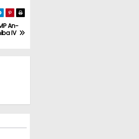
MP An-
iba IV