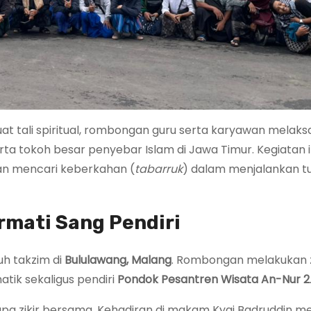
at tali spiritual, rombongan guru serta karyawan melak
a tokoh besar penyebar Islam di Jawa Timur. Kegiatan ini
dan mencari keberkahan (
tabarruk
) dalam menjalankan t
mati Sang Pendiri
uh takzim di
Bululawang, Malang
. Rombongan melakukan z
atik sekaligus pendiri
Pondok Pesantren Wisata An-Nur 2
rupa zikir bersama. Kehadiran di makam Kyai Badruddin me