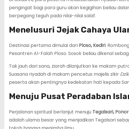
pengingat bagi para guru akan kegigihan beliau d
berpegang teguh pada nilai-nilai salaf.
Menelusuri Jejak Cahaya Ula
Destinasi pertama dimulai dari
Ploso, Kediri
. Rombon
Pesantren Al-Falah Ploso. Sosok beliau dikenal sebag
Tak jauh dari sana, ziarah dilanjutkan ke makam putra
Suasana riyadah di makam pencetus majelis zikir
Dzik
peserta akan pentingnya kedekatan hati kepada Sang 
Menuju Pusat Peradaban Isl
Perjalanan spiritual berlanjut menuju
Tegalsari, Pono
adalah ulama besar yang menjadikan Tegalsari sebaga
tokoh bangsa menimba ilmu.