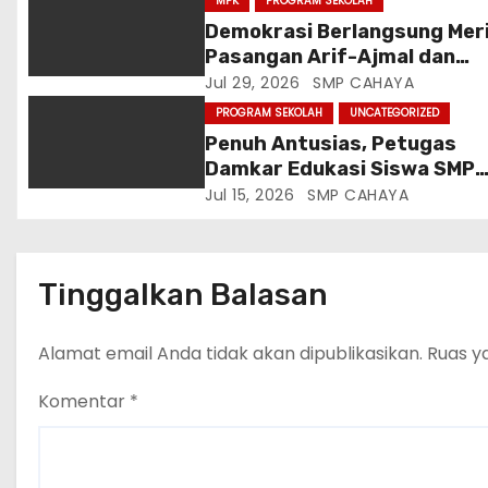
MPK
PROGRAM SEKOLAH
o
Demokrasi Berlangsung Mer
Pasangan Arif-Ajmal dan
s
Qeenantyya-Siska Resmi
Jul 29, 2026
SMP CAHAYA
Terpilih Pimpin OSIS SMP An
PROGRAM SEKOLAH
UNCATEGORIZED
Penuh Antusias, Petugas
Damkar Edukasi Siswa SMP
Annur Cara Jinakkan Si Jag
Jul 15, 2026
SMP CAHAYA
Merah
Tinggalkan Balasan
Alamat email Anda tidak akan dipublikasikan.
Ruas y
Komentar
*