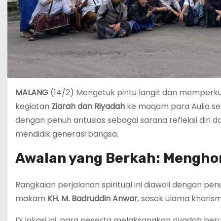
MALANG
(14/2) Mengetuk pintu langit dan memperku
kegiatan
Ziarah dan Riyadah
ke maqam para Aulia sert
dengan penuh antusias sebagai sarana refleksi diri 
mendidik generasi bangsa.
Awalan yang Berkah: Menghor
Rangkaian perjalanan spiritual ini diawali dengan pen
makam
KH. M. Badruddin Anwar
, sosok ulama kharism
Di lokasi ini, para peserta melaksanakan riyadah be