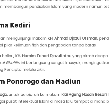
alam membangun pendidikan Islam yang modern namun te
ma Kediri
gan mengunjungi makam
KH. Ahmad Djazuli Utsman
, pend
ai pilar keilmuan fiqh dan pengabdian tanpa batas.
 beliau,
KH. Hamim Tohari Djazuli
atau yang akrab disapa
rul Ghofilin
ini berlangsung sangat khusyuk, mengingatka
Pencipta melalui zikir.
am Ponorogo dan Madiun
rogo
, untuk berziarah ke makam
Kiai Ageng Hasan Besari
.
i pusat intelektual Islam di masa lalu, tempat di mana 