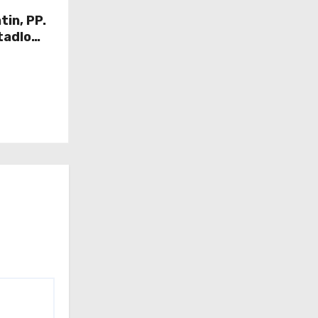
tin, PP.
tadlo
ausiyah
NUR