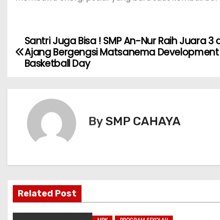
Santri Juga Bisa ! SMP An-Nur Raih Juara 3 d
N
Ajang Bergengsi Matsanema Development
a
Basketball Day
v
i
By
SMP CAHAYA
g
a
s
i
Related Post
p