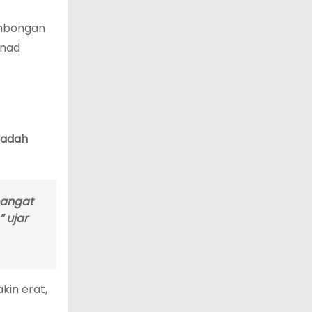
ombongan
anad
yadah
mangat
 ujar
kin erat,