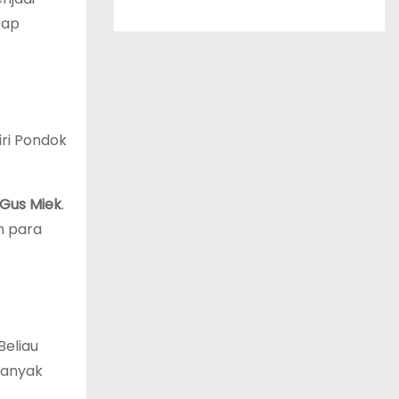
tap
iri Pondok
Gus Miek
.
n para
 Beliau
banyak