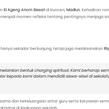
am
Ki Ageng Anom Besari
di Kuncen,
Madiun
. Kehadiran r
ni menjadi momen refleksi tentang pentingnya menjaga s
k hanya sekadar berkunjung, tetapi juga melaksanakan
Ri
, melainkan bentuk
charging
spiritual. Kami berharap se
ular kepada kami dalam mendidik siswa-siswi di sekolah,”
a sama dan kekeluargaan antar guru serta karyawan sema
tivitas di lingkungan sekolah.