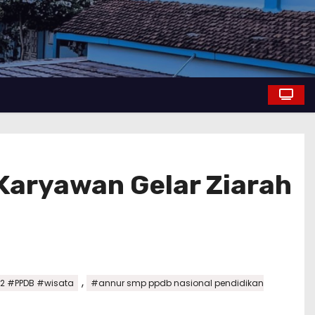
 Karyawan Gelar Ziarah
,
 #PPDB #wisata
#annur smp ppdb nasional pendidikan