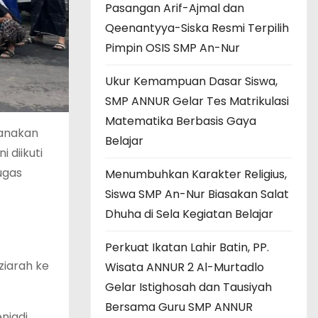
Pasangan Arif-Ajmal dan
Qeenantyya-Siska Resmi Terpilih
Pimpin OSIS SMP An-Nur
Ukur Kemampuan Dasar Siswa,
SMP ANNUR Gelar Tes Matrikulasi
Matematika Berbasis Gaya
sanakan
Belajar
 diikuti
ugas
Menumbuhkan Karakter Religius,
Siswa SMP An-Nur Biasakan Salat
Dhuha di Sela Kegiatan Belajar
Perkuat Ikatan Lahir Batin, PP.
iarah ke
Wisata ANNUR 2 Al-Murtadlo
.
Gelar Istighosah dan Tausiyah
Bersama Guru SMP ANNUR
njadi