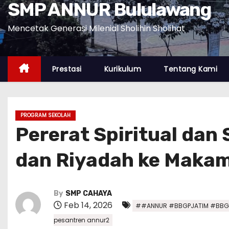
SMP ANNUR Bululawang
Mencetak Generasi Milenial Sholihin Sholihat
Prestasi
Kurikulum
Tentang Kami
PROGRAM SEKOLAH
Pererat Spiritual dan
dan Riyadah ke Makam
By
SMP CAHAYA
Feb 14, 2026
##ANNUR #BBGPJATIM #BBGP
pesantren annur2