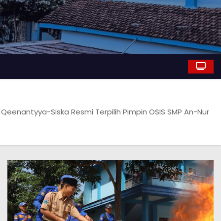
 Qeenantyya-Siska Resmi Terpilih Pimpin OSIS SMP An-Nur