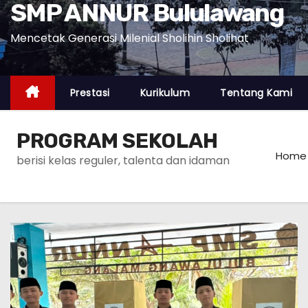
SMP ANNUR Bululawang
Mencetak Generasi Milenial Sholihin Sholihat
Prestasi
Kurikulum
Tentang Kami
PROGRAM SEKOLAH
Home
berisi kelas reguler, talenta dan idaman