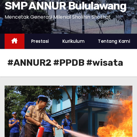
SMP ANNUR Bululawang
Mencetak Generasi Milenial Sholihin Sholihat
Prestasi
Kurikulum
Tentang Kami
#ANNUR2 #PPDB #wisata