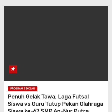
PROGRAM SEKOLAH
Penuh Gelak Tawa, Laga Futsal
Siswa vs Guru Tutup Pekan Olahraga
Siswa ke-67 SMP An-Nur Putra