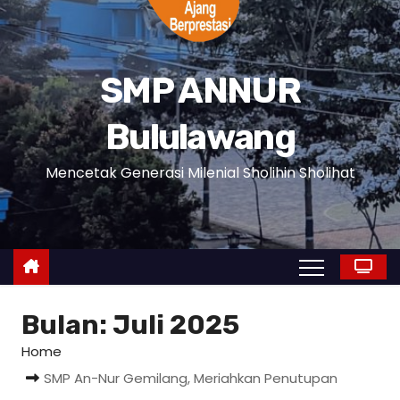
SMP ANNUR
Bululawang
Mencetak Generasi Milenial Sholihin Sholihat
Bulan:
Juli 2025
Home
SMP An-Nur Gemilang, Meriahkan Penutupan