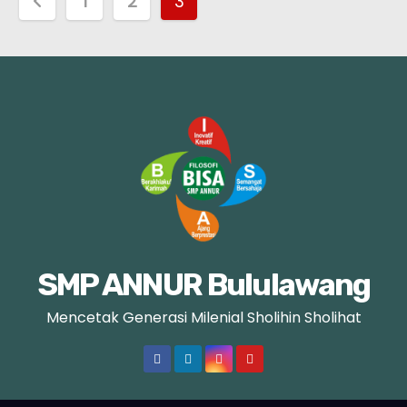
P
1
2
3
a
g
i
n
a
s
i
SMP ANNUR Bululawang
p
Mencetak Generasi Milenial Sholihin Sholihat
o
s