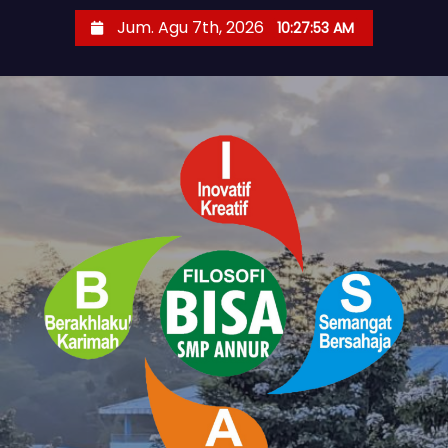
S
Jum. Agu 7th, 2026
10:27:54 AM
k
i
p
t
o
c
o
n
t
e
n
t