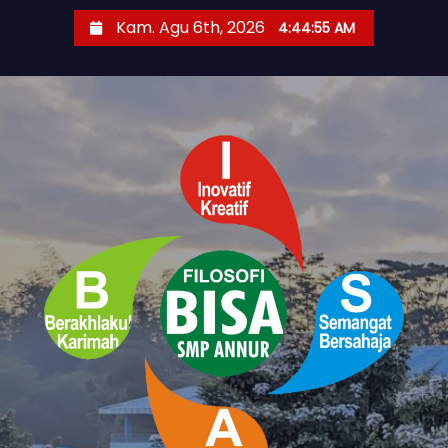
S
Kam. Agu 6th, 2026
4:44:56 AM
k
i
p
t
o
c
o
n
t
e
n
t