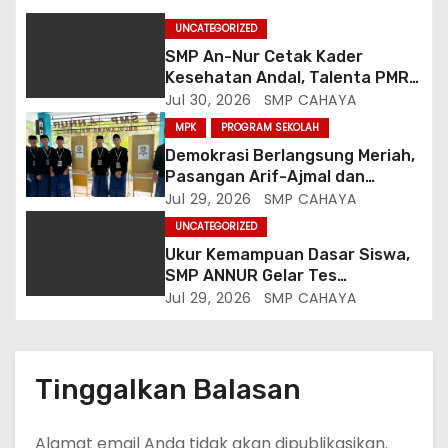
UNCATEGORIZED
SMP An-Nur Cetak Kader
Kesehatan Andal, Talenta PMR
Putri Serap Ilmu Penyakit dan
Jul 30, 2026
SMP CAHAYA
Sanitasi dari Mahasiswa
MPK
PROGRAM SEKOLAH
Poltekkes Malang
Demokrasi Berlangsung Meriah,
Pasangan Arif-Ajmal dan
Qeenantyya-Siska Resmi
Jul 29, 2026
SMP CAHAYA
Terpilih Pimpin OSIS SMP An-Nur
UNCATEGORIZED
Ukur Kemampuan Dasar Siswa,
SMP ANNUR Gelar Tes
Matrikulasi Matematika
Jul 29, 2026
SMP CAHAYA
Berbasis Gaya Belajar
Tinggalkan Balasan
Alamat email Anda tidak akan dipublikasikan.