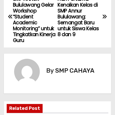
a
Bululawang Gelar
Kenaikan Kelas di
Workshop
SMP Annur
v
“Student
Bululawang:
Academic
Semangat Baru
i
Monitoring” untuk
untuk Siswa Kelas
Tingkatkan Kinerja
8 dan 9
g
Guru
a
s
i
By
SMP CAHAYA
p
o
s
Related Post