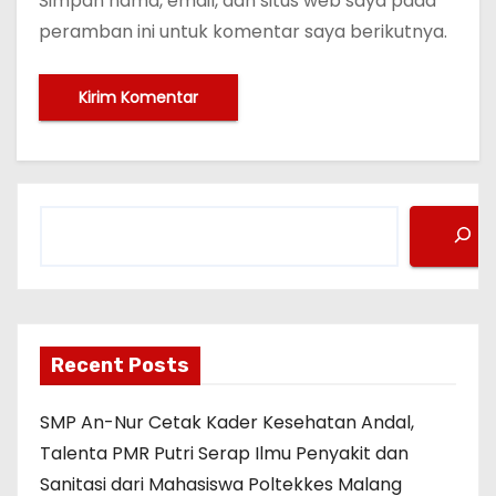
Simpan nama, email, dan situs web saya pada
peramban ini untuk komentar saya berikutnya.
C
a
r
i
Recent Posts
SMP An-Nur Cetak Kader Kesehatan Andal,
Talenta PMR Putri Serap Ilmu Penyakit dan
Sanitasi dari Mahasiswa Poltekkes Malang