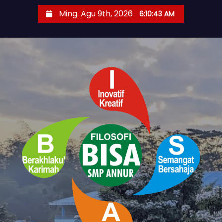
S
Ming. Agu 9th, 2026
6:10:43 AM
k
i
p
t
o
c
o
n
t
e
n
t