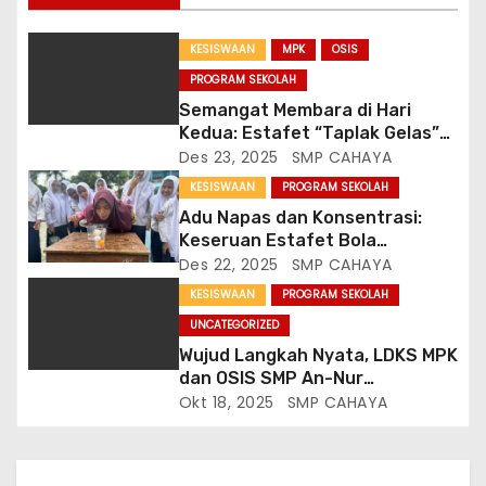
p
o
KESISWAAN
MPK
OSIS
PROGRAM SEKOLAH
s
Semangat Membara di Hari
Kedua: Estafet “Taplak Gelas”
Hebohkan Class Meeting ke-60
Des 23, 2025
SMP CAHAYA
SMP An Nur
KESISWAAN
PROGRAM SEKOLAH
Adu Napas dan Konsentrasi:
Keseruan Estafet Bola
Pingpong di Classmeeting SMP
Des 22, 2025
SMP CAHAYA
An Nur
KESISWAAN
PROGRAM SEKOLAH
UNCATEGORIZED
Wujud Langkah Nyata, LDKS MPK
dan OSIS SMP An-Nur
Bululawang Libatkan Alumni
Okt 18, 2025
SMP CAHAYA
Sebagai Pengisi Materi Utama