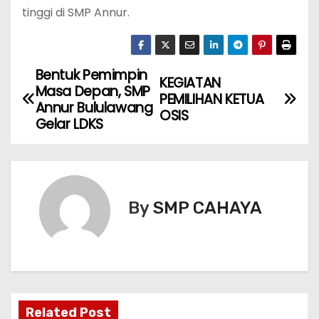
tinggi di SMP Annur.
Bentuk Pemimpin
N
KEGIATAN
Masa Depan, SMP
PEMILIHAN KETUA
a
Annur Bululawang
OSIS
Gelar LDKS
v
i
g
By
SMP CAHAYA
a
s
i
Related Post