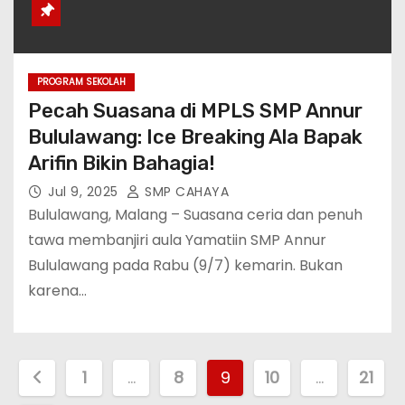
PROGRAM SEKOLAH
Pecah Suasana di MPLS SMP Annur
Bululawang: Ice Breaking Ala Bapak
Arifin Bikin Bahagia!
Jul 9, 2025
SMP CAHAYA
Bululawang, Malang – Suasana ceria dan penuh
tawa membanjiri aula Yamatiin SMP Annur
Bululawang pada Rabu (9/7) kemarin. Bukan
karena…
P
1
…
8
9
10
…
21