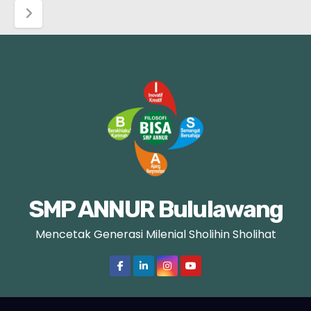
a
g
i
n
a
s
i
SMP ANNUR Bululawang
p
Mencetak Generasi Milenial Sholihin Sholihat
o
s