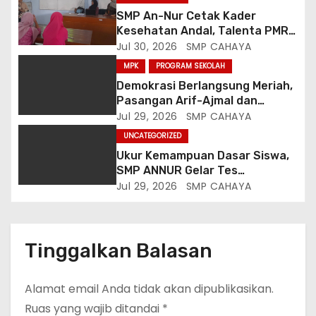
SMP An-Nur Cetak Kader
Kesehatan Andal, Talenta PMR
Putri Serap Ilmu Penyakit dan
Jul 30, 2026
SMP CAHAYA
Sanitasi dari Mahasiswa
MPK
PROGRAM SEKOLAH
Poltekkes Malang
Demokrasi Berlangsung Meriah,
Pasangan Arif-Ajmal dan
Qeenantyya-Siska Resmi
Jul 29, 2026
SMP CAHAYA
Terpilih Pimpin OSIS SMP An-Nur
UNCATEGORIZED
Ukur Kemampuan Dasar Siswa,
SMP ANNUR Gelar Tes
Matrikulasi Matematika
Jul 29, 2026
SMP CAHAYA
Berbasis Gaya Belajar
Tinggalkan Balasan
Alamat email Anda tidak akan dipublikasikan.
Ruas yang wajib ditandai
*