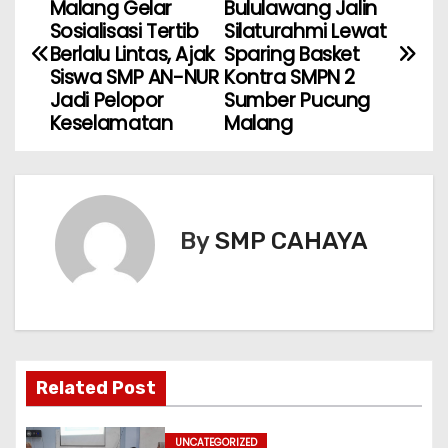
Malang Gelar
Bululawang Jalin
a
Sosialisasi Tertib
Silaturahmi Lewat
Berlalu Lintas, Ajak
Sparing Basket
v
Siswa SMP AN-NUR
Kontra SMPN 2
Jadi Pelopor
Sumber Pucung
i
Keselamatan
Malang
g
a
s
By
SMP CAHAYA
i
p
o
Related Post
s
UNCATEGORIZED