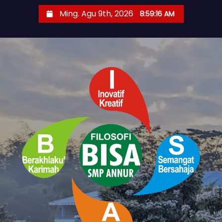
S
Ming. Agu 9th, 2026
8:59:17 AM
k
i
p
t
o
c
o
n
t
e
n
t