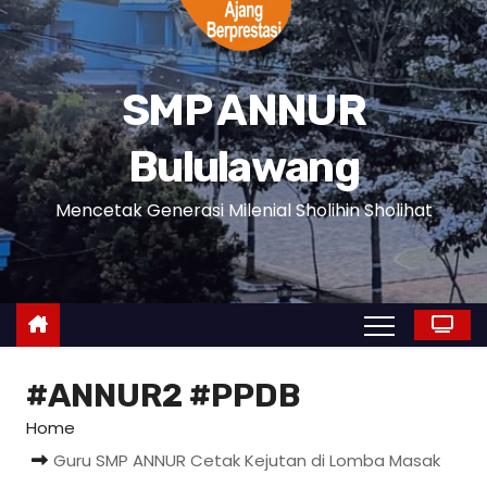
SMP ANNUR
Bululawang
Mencetak Generasi Milenial Sholihin Sholihat
#ANNUR2 #PPDB
Home
Guru SMP ANNUR Cetak Kejutan di Lomba Masak