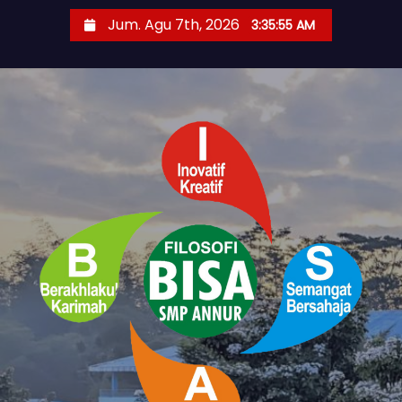
S
Jum. Agu 7th, 2026
3:35:55 AM
k
i
p
t
o
c
o
n
t
e
n
t