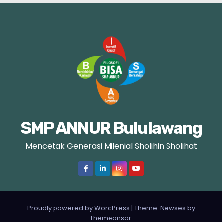
g
i
n
a
s
i
SMP ANNUR Bululawang
p
Mencetak Generasi Milenial Sholihin Sholihat
o
s
Proudly powered by WordPress
|
Theme: Newses by
Themeansar
.