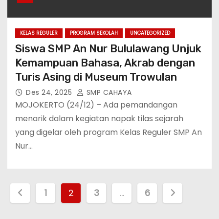
KELAS REGULER
PROGRAM SEKOLAH
UNCATEGORIZED
Siswa SMP An Nur Bululawang Unjuk
Kemampuan Bahasa, Akrab dengan
Turis Asing di Museum Trowulan
Des 24, 2025
SMP CAHAYA
MOJOKERTO (24/12) – Ada pemandangan
menarik dalam kegiatan napak tilas sejarah
yang digelar oleh program Kelas Reguler SMP An
Nur…
P
1
2
3
…
6
a