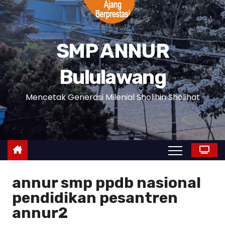
SMP ANNUR
Bululawang
Mencetak Generasi Milenial Sholihin Sholihat
annur smp ppdb nasional
pendidikan pesantren
annur2