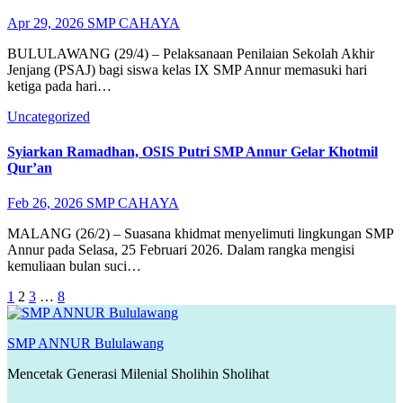
Apr 29, 2026
SMP CAHAYA
BULULAWANG (29/4) – Pelaksanaan Penilaian Sekolah Akhir
Jenjang (PSAJ) bagi siswa kelas IX SMP Annur memasuki hari
ketiga pada hari…
Uncategorized
Syiarkan Ramadhan, OSIS Putri SMP Annur Gelar Khotmil
Qur’an
Feb 26, 2026
SMP CAHAYA
MALANG (26/2) – Suasana khidmat menyelimuti lingkungan SMP
Annur pada Selasa, 25 Februari 2026. Dalam rangka mengisi
kemuliaan bulan suci…
Paginasi
1
2
3
…
8
pos
SMP ANNUR Bululawang
Mencetak Generasi Milenial Sholihin Sholihat