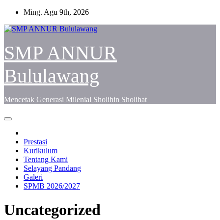
Skip
Ming. Agu 9th, 2026
to
content
SMP ANNUR
Bululawang
Mencetak Generasi Milenial Sholihin Sholihat
Prestasi
Kurikulum
Tentang Kami
Selayang Pandang
Galeri
SPMB 2026/2027
Uncategorized