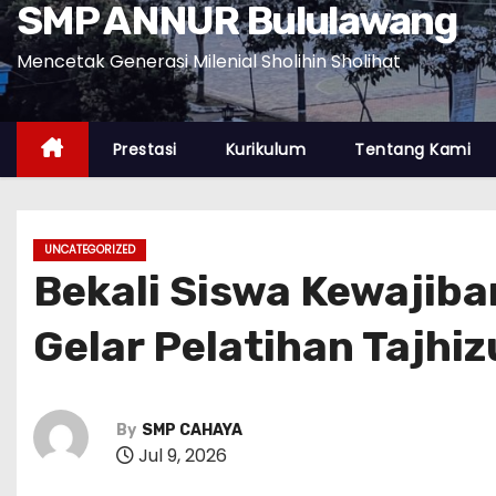
SMP ANNUR Bululawang
Mencetak Generasi Milenial Sholihin Sholihat
Prestasi
Kurikulum
Tentang Kami
UNCATEGORIZED
Bekali Siswa Kewajib
Gelar Pelatihan Tajhi
By
SMP CAHAYA
Jul 9, 2026