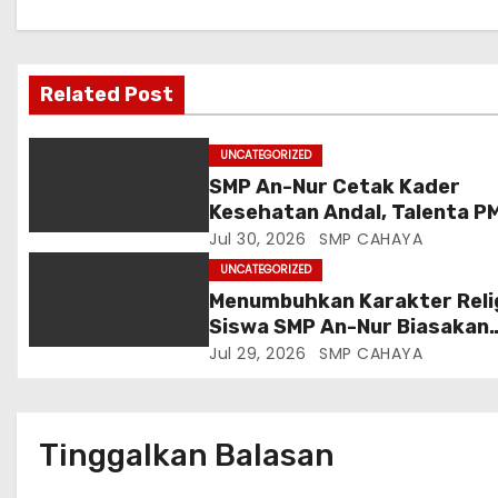
s
i
Related Post
p
UNCATEGORIZED
o
SMP An-Nur Cetak Kader
Kesehatan Andal, Talenta P
s
Putri Serap Ilmu Penyakit d
Jul 30, 2026
SMP CAHAYA
Sanitasi dari Mahasiswa
UNCATEGORIZED
Poltekkes Malang
Menumbuhkan Karakter Reli
Siswa SMP An-Nur Biasakan
Salat Dhuha di Sela Kegiata
Jul 29, 2026
SMP CAHAYA
Belajar
Tinggalkan Balasan