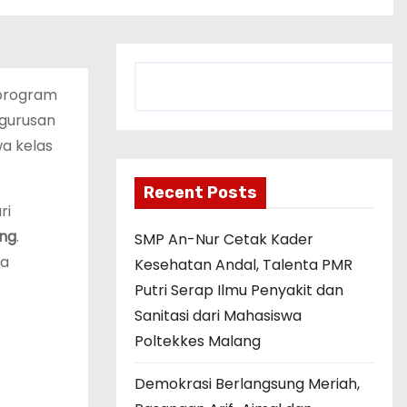
C
 program
a
r
gurusan
i
wa kelas
Recent Posts
ri
ang
.
SMP An-Nur Cetak Kader
da
Kesehatan Andal, Talenta PMR
Putri Serap Ilmu Penyakit dan
Sanitasi dari Mahasiswa
Poltekkes Malang
Demokrasi Berlangsung Meriah,