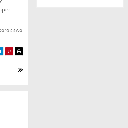
K
mpus.
para siswa