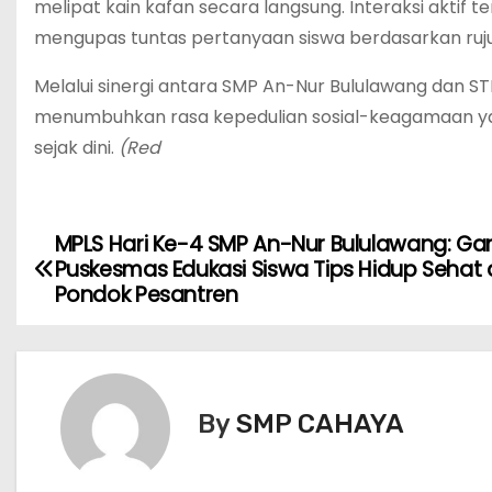
melipat kain kafan secara langsung. Interaksi aktif t
mengupas tuntas pertanyaan siswa berdasarkan rujuk
Melalui sinergi antara SMP An-Nur Bululawang dan STI
menumbuhkan rasa kepedulian sosial-keagamaan yang
sejak dini.
(Red
MPLS Hari Ke-4 SMP An-Nur Bululawang: G
N
Puskesmas Edukasi Siswa Tips Hidup Sehat 
a
Pondok Pesantren
v
i
By
SMP CAHAYA
g
a