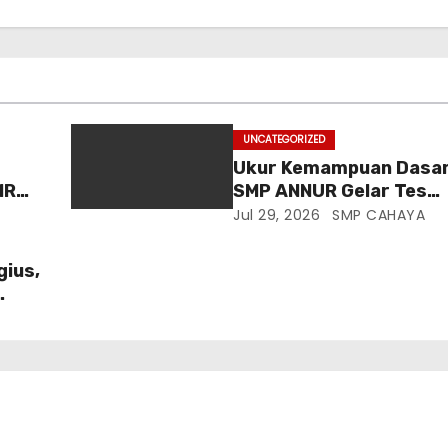
UNCATEGORIZED
Ukur Kemampuan Dasar
MR
SMP ANNUR Gelar Tes
an
Matrikulasi Matematik
Jul 29, 2026
SMP CAHAYA
Berbasis Gaya Belajar
gius,
n