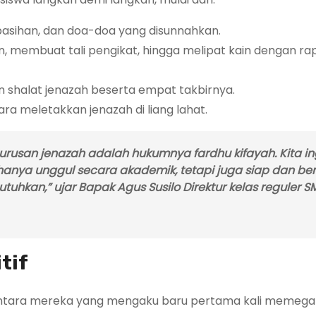
asihan, dan doa-doa yang disunnahkan.
, membuat tali pengikat, hingga melipat kain dengan rap
shalat jenazah beserta empat takbirnya.
ra meletakkan jenazah di liang lahat.
ngurusan jenazah adalah hukumnya
fardhu kifayah
. Kita i
anya unggul secara akademik, tetapi juga siap dan ber
uhkan,” ujar Bapak Agus Susilo Direktur kelas reguler S
tif
i antara mereka yang mengaku baru pertama kali memeg