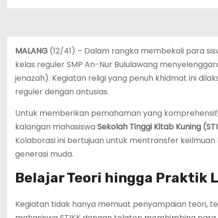
MALANG
(12/41) – Dalam rangka membekali para s
kelas reguler SMP An-Nur Bululawang menyelenggar
jenazah). Kegiatan religi yang penuh khidmat ini dilak
reguler dengan antusias.
Untuk memberikan pemahaman yang komprehensif, 
kalangan mahasiswa
Sekolah Tinggi Kitab Kuning (S
Kolaborasi ini bertujuan untuk mentransfer keilmuan 
generasi muda.
Belajar Teori hingga Praktik
Kegiatan tidak hanya memuat penyampaian teori, teta
mahasiswa STIKK dengan telaten membimbing para si