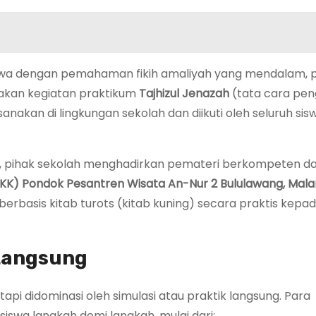
iswa dengan pemahaman fikih amaliyah yang mendalam,
akan kegiatan praktikum
Tajhizul Jenazah
(tata cara pen
sanakan di lingkungan sekolah dan diikuti oleh seluruh sis
pihak sekolah menghadirkan pemateri berkompeten da
TIKK) Pondok Pesantren Wisata An-Nur 2 Bululawang, Mal
berbasis kitab turots (kitab kuning) secara praktis kepa
 Langsung
pi didominasi oleh simulasi atau praktik langsung. Para
swa langkah demi langkah, mulai dari: