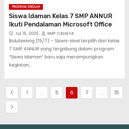
PROGRAM SEKOLAH
Siswa Idaman Kelas 7 SMP ANNUR
Ikuti Pendalaman Microsoft Office
Jul 15, 2025
SMP CAHAYA
Bululawang (15/7) – Siswa-siswi terpilih dari kelas
7 SMP ANNUR yang tergabung dalam program
“Siswa Idaman” baru saja merampungkan
kegiatan…
P
1
…
5
6
7
…
15
a
g