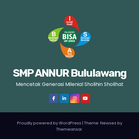
i
n
a
s
i
p
SMP ANNUR Bululawang
o
Mencetak Generasi Milenial Sholihin Sholihat
s
Proudly powered by WordPress
|
Theme: Newses by
Themeansar
.