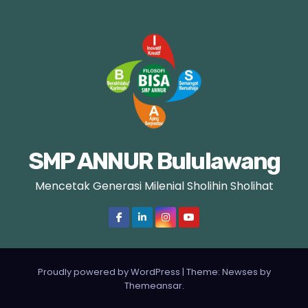
n
a
s
i
p
SMP ANNUR Bululawang
o
Mencetak Generasi Milenial Sholihin Sholihat
s
Proudly powered by WordPress
|
Theme: Newses by
Themeansar
.