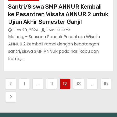
Santri/Siswa SMP ANNUR Kembali
ke Pesantren Wisata ANNUR 2 untuk
Ujian Akhir Semester Ganjil
Des 20, 2024
SMP CAHAYA
Malang, – Suasana Pondok Pesantren Wisata
ANNUR 2 kembali ramai dengan kedatangan
santri/siswa SMP ANNUR pada hari Rabu dan
Kamis,…
P
1
…
11
12
13
…
15
a
g
i