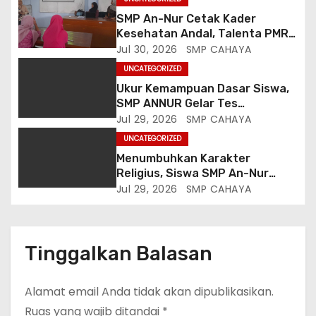
SMP An-Nur Cetak Kader
Kesehatan Andal, Talenta PMR
Putri Serap Ilmu Penyakit dan
Jul 30, 2026
SMP CAHAYA
Sanitasi dari Mahasiswa
UNCATEGORIZED
Poltekkes Malang
Ukur Kemampuan Dasar Siswa,
SMP ANNUR Gelar Tes
Matrikulasi Matematika
Jul 29, 2026
SMP CAHAYA
Berbasis Gaya Belajar
UNCATEGORIZED
Menumbuhkan Karakter
Religius, Siswa SMP An-Nur
Biasakan Salat Dhuha di Sela
Jul 29, 2026
SMP CAHAYA
Kegiatan Belajar
Tinggalkan Balasan
Alamat email Anda tidak akan dipublikasikan.
Ruas yang wajib ditandai
*