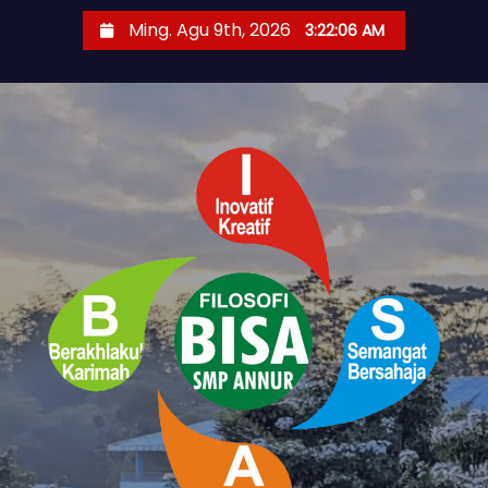
S
Ming. Agu 9th, 2026
3:22:07 AM
k
i
p
t
o
c
o
n
t
e
n
t