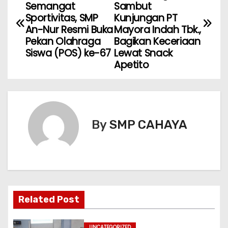
a
Semangat
Sambut
Sportivitas, SMP
Kunjungan PT
v
An-Nur Resmi Buka
Mayora Indah Tbk.,
Pekan Olahraga
Bagikan Keceriaan
i
Siswa (POS) ke-67
Lewat Snack
Apetito
g
a
s
By
SMP CAHAYA
i
p
o
s
Related Post
UNCATEGORIZED