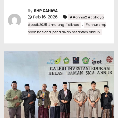
By
SMP CAHAYA
Feb 16, 2026
##annur2 #cahaya
,
#ppdb2025 #malang #diknas
#annur smp
ppdb nasional pendidikan pesantren annur2