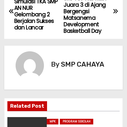
Simulasi TKA SMP
a
Juara 3 di Ajang
AN NUR
Bergengsi
Gelombang 2
v
Matsanema
Berjalan Sukses
Development
dan Lancar
i
Basketball Day
g
a
s
By
SMP CAHAYA
i
p
o
Related Post
s
MPK
PROGRAM SEKOLAH