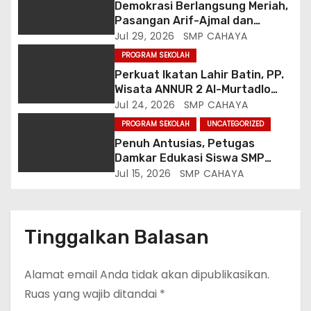
Demokrasi Berlangsung Meriah,
Pasangan Arif-Ajmal dan
Qeenantyya-Siska Resmi
Jul 29, 2026
SMP CAHAYA
Terpilih Pimpin OSIS SMP An-Nur
PROGRAM SEKOLAH
Perkuat Ikatan Lahir Batin, PP.
Wisata ANNUR 2 Al-Murtadlo
Gelar Istighosah dan Tausiyah
Jul 24, 2026
SMP CAHAYA
Bersama Guru SMP ANNUR
PROGRAM SEKOLAH
UNCATEGORIZED
Penuh Antusias, Petugas
Damkar Edukasi Siswa SMP
Annur Cara Jinakkan Si Jago
Jul 15, 2026
SMP CAHAYA
Merah
Tinggalkan Balasan
Alamat email Anda tidak akan dipublikasikan.
Ruas yang wajib ditandai
*