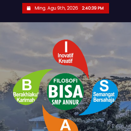
S
Ming. Agu 9th, 2026
2:40:39 PM
k
i
p
t
o
c
o
n
t
e
n
t