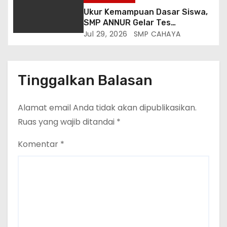
Ukur Kemampuan Dasar Siswa,
SMP ANNUR Gelar Tes
Matrikulasi Matematika
Jul 29, 2026
SMP CAHAYA
Berbasis Gaya Belajar
Tinggalkan Balasan
Alamat email Anda tidak akan dipublikasikan.
Ruas yang wajib ditandai
*
Komentar
*