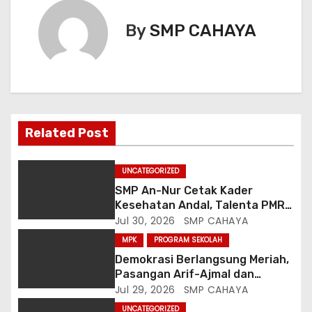
s
i
By
SMP CAHAYA
p
o
s
Related Post
UNCATEGORIZED
SMP An-Nur Cetak Kader
Kesehatan Andal, Talenta PMR
Putri Serap Ilmu Penyakit dan
Jul 30, 2026
SMP CAHAYA
Sanitasi dari Mahasiswa
MPK
PROGRAM SEKOLAH
Poltekkes Malang
Demokrasi Berlangsung Meriah,
Pasangan Arif-Ajmal dan
Qeenantyya-Siska Resmi
Jul 29, 2026
SMP CAHAYA
Terpilih Pimpin OSIS SMP An-Nur
UNCATEGORIZED