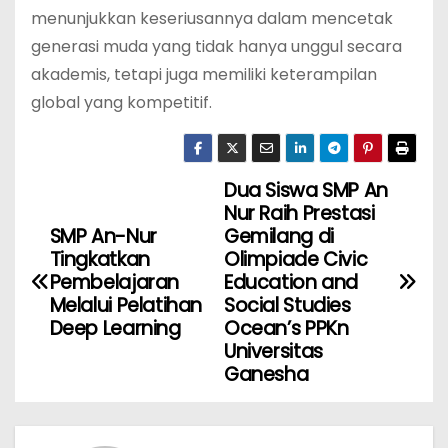
menunjukkan keseriusannya dalam mencetak
generasi muda yang tidak hanya unggul secara
akademis, tetapi juga memiliki keterampilan
global yang kompetitif.
Dua Siswa SMP An
N
Nur Raih Prestasi
a
SMP An-Nur
Gemilang di
Tingkatkan
Olimpiade Civic
v
Pembelajaran
Education and
Melalui Pelatihan
Social Studies
i
Deep Learning
Ocean’s PPKn
Universitas
g
Ganesha
a