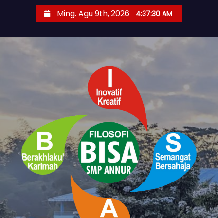
S
Ming. Agu 9th, 2026
4:37:31 AM
k
i
p
t
o
c
o
n
t
e
n
t