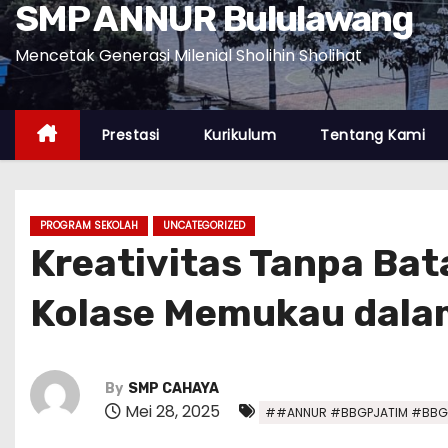
SMP ANNUR Bululawang
Mencetak Generasi Milenial Sholihin Sholihat
Prestasi
Kurikulum
Tentang Kami
PROGRAM SEKOLAH
UNCATEGORIZED
Kreativitas Tanpa Ba
Kolase Memukau dala
By
SMP CAHAYA
Mei 28, 2025
##ANNUR #BBGPJATIM #BBG