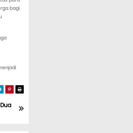
arga bagi
u
uga
menjadi
 Dua