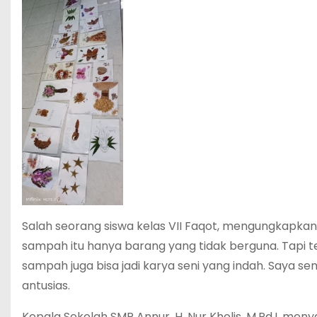
Salah seorang siswa kelas VII Faqot, mengungkapkan 
sampah itu hanya barang yang tidak berguna. Tapi ter
sampah juga bisa jadi karya seni yang indah. Saya se
antusias.
Kepala Sekolah SMP Annur, H. Nur Kholis, M.Pd.I, me