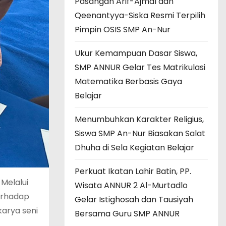
Pasangan Arif-Ajmal dan
Qeenantyya-Siska Resmi Terpilih
Pimpin OSIS SMP An-Nur
Ukur Kemampuan Dasar Siswa,
SMP ANNUR Gelar Tes Matrikulasi
Matematika Berbasis Gaya
Belajar
Menumbuhkan Karakter Religius,
Siswa SMP An-Nur Biasakan Salat
Dhuha di Sela Kegiatan Belajar
Perkuat Ikatan Lahir Batin, PP.
Melalui
Wisata ANNUR 2 Al-Murtadlo
terhadap
Gelar Istighosah dan Tausiyah
karya seni
Bersama Guru SMP ANNUR