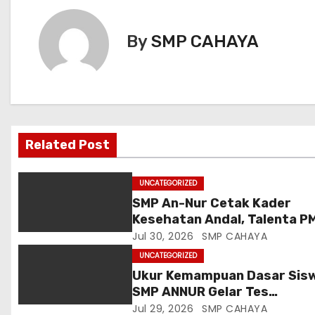
i
By
SMP CAHAYA
g
a
s
i
Related Post
p
UNCATEGORIZED
o
SMP An-Nur Cetak Kader
Kesehatan Andal, Talenta P
s
Putri Serap Ilmu Penyakit d
Jul 30, 2026
SMP CAHAYA
Sanitasi dari Mahasiswa
UNCATEGORIZED
Poltekkes Malang
Ukur Kemampuan Dasar Sis
SMP ANNUR Gelar Tes
Matrikulasi Matematika
Jul 29, 2026
SMP CAHAYA