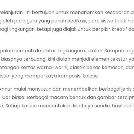
elanjutan” ini bertujuan untuk menanamkan kesadaran 
 oleh para guru yang penuh dedikasi, para siswa tidak h
i lingkungan, tetapi juga diajak untuk berpikir kreatif d
pulan sampah di sekitar lingkungan sekolah. Sampah org
ng biasanya terbuang, kini diolah menjadi elemen tekstur y
otongan kertas warna-warni, plastik bekas kemasan, da
visual yang memperkaya komposisi kolase.
P Annur mulai menyusun dan menempelkan berbagai jeni
h luar biasa! Berbagai macam bentuk dan gambar tercipt
Setiap kolase menceritakan kisahnya sendiri, hasil dari