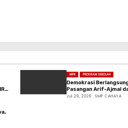
MPK
PROGRAM SEKOLAH
Demokrasi Berlangsung
MR
Pasangan Arif-Ajmal d
an
Qeenantyya-Siska Res
Jul 29, 2026
SMP CAHAYA
Terpilih Pimpin OSIS S
wa,