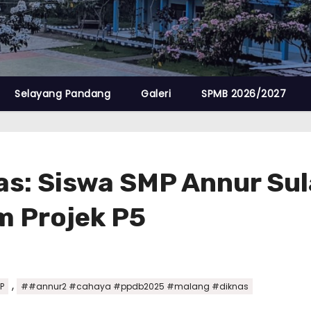
Selayang Pandang
Galeri
SPMB 2026/2027
tas: Siswa SMP Annur Su
m Projek P5
,
P
##annur2 #cahaya #ppdb2025 #malang #diknas