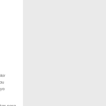
kir
lau
nya
itas para