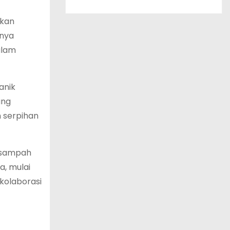
akan
anya
alam
anik
ang
n serpihan
s sampah
a, mulai
 kolaborasi