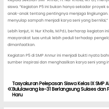
siswa. “Kegiatan P5 ini bukan hanya sekadar proyek
anak-anak tentang pentingnya menjaga lingkunga
menyulap sampah menjadi karya seni yang bernilai,” 
Lebih lanjut, H. Nur Kholis, M.Pd.I, berharap kegiatan 
masyarakat luas untuk lebih peduli terhadap pengel
dimanfaatkan.
Kegiatan P5 di SMP Annur ini menjadi bukti nyata ba
sumber inspirasi dan menghasilkan karya seni yang i
Tasyakuran Pelepasan Siswa Kelas IX SMP 
N
Bululawang ke-31 Berlangsung Sukses dan 
a
Haru
v