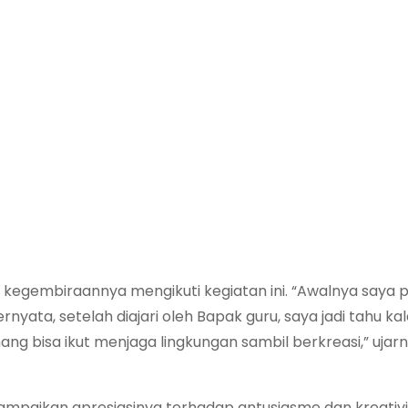
kegembiraannya mengikuti kegiatan ini. “Awalnya saya pi
nyata, setelah diajari oleh Bapak guru, saya jadi tahu ka
nang bisa ikut menjaga lingkungan sambil berkreasi,” ujar
nyampaikan apresiasinya terhadap antusiasme dan kreativ