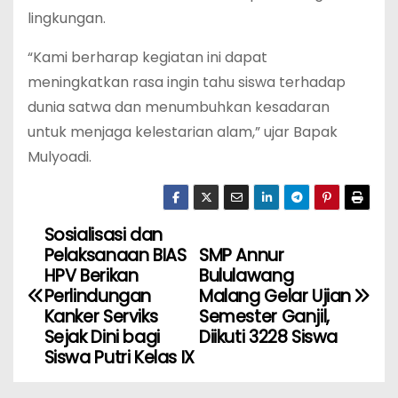
lingkungan.
“Kami berharap kegiatan ini dapat
meningkatkan rasa ingin tahu siswa terhadap
dunia satwa dan menumbuhkan kesadaran
untuk menjaga kelestarian alam,” ujar Bapak
Mulyoadi.
Sosialisasi dan
N
Pelaksanaan BIAS
SMP Annur
a
HPV Berikan
Bululawang
Perlindungan
Malang Gelar Ujian
v
Kanker Serviks
Semester Ganjil,
Sejak Dini bagi
Diikuti 3228 Siswa
i
Siswa Putri Kelas IX
g