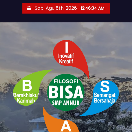
S
Sab. Agu 8th, 2026
12:46:35 AM
k
i
p
t
o
c
o
n
t
e
n
t