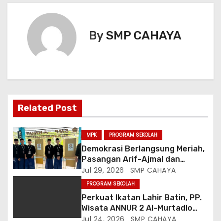
a
s
By
SMP CAHAYA
i
p
o
Related Post
s
MPK
PROGRAM SEKOLAH
Demokrasi Berlangsung Meriah,
Pasangan Arif-Ajmal dan
Qeenantyya-Siska Resmi
Jul 29, 2026
SMP CAHAYA
Terpilih Pimpin OSIS SMP An-Nur
PROGRAM SEKOLAH
Perkuat Ikatan Lahir Batin, PP.
Wisata ANNUR 2 Al-Murtadlo
Gelar Istighosah dan Tausiyah
Jul 24, 2026
SMP CAHAYA