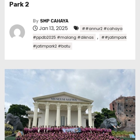
Park 2
By
SMP CAHAYA
Jan 13, 2025
##annur2 #cahaya
,
#ppdb2025 #malang #diknas
##jatimpark
#jatimpark2 #batu