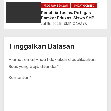
Bersama Guru SMP ANNUR
PROGRAM SEKOLAH
UNCATEGORIZED
Penuh Antusias, Petugas
Damkar Edukasi Siswa SMP
Annur Cara Jinakkan Si Jago
Jul 15, 2026
SMP CAHAYA
Merah
Tinggalkan Balasan
Alamat email Anda tidak akan dipublikasikan.
Ruas yang wajib ditandai
*
Komentar
*