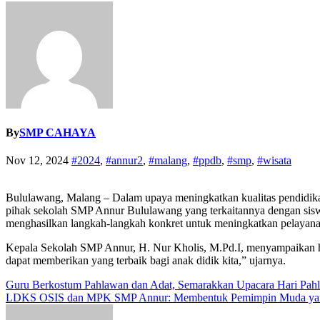
By
SMP CAHAYA
Nov 12, 2024
#2024
,
#annur2
,
#malang
,
#ppdb
,
#smp
,
#wisata
Bululawang, Malang – Dalam upaya meningkatkan kualitas pendidika
pihak sekolah SMP Annur Bululawang yang terkaitannya dengan siswa
menghasilkan langkah-langkah konkret untuk meningkatkan pelayanan
Kepala Sekolah SMP Annur, H. Nur Kholis, M.Pd.I, menyampaikan harap
dapat memberikan yang terbaik bagi anak didik kita,” ujarnya.
Navigasi
Guru Berkostum Pahlawan dan Adat, Semarakkan Upacara Hari Pa
LDKS OSIS dan MPK SMP Annur: Membentuk Pemimpin Muda ya
pos