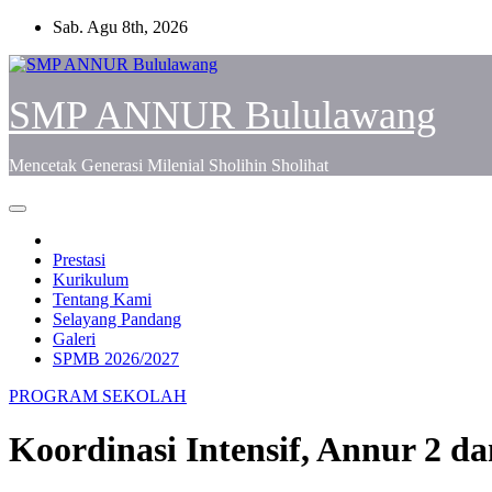
Skip
Sab. Agu 8th, 2026
to
content
SMP ANNUR Bululawang
Mencetak Generasi Milenial Sholihin Sholihat
Prestasi
Kurikulum
Tentang Kami
Selayang Pandang
Galeri
SPMB 2026/2027
PROGRAM SEKOLAH
Koordinasi Intensif, Annur 2 