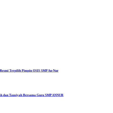
 Resmi Terpilih Pimpin OSIS SMP An-Nur
hosah dan Tausiyah Bersama Guru SMP ANNUR