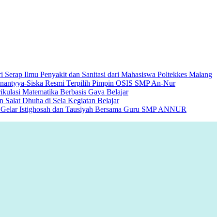
Serap Ilmu Penyakit dan Sanitasi dari Mahasiswa Poltekkes Malang
enantyya-Siska Resmi Terpilih Pimpin OSIS SMP An-Nur
lasi Matematika Berbasis Gaya Belajar
Salat Dhuha di Sela Kegiatan Belajar
lo Gelar Istighosah dan Tausiyah Bersama Guru SMP ANNUR