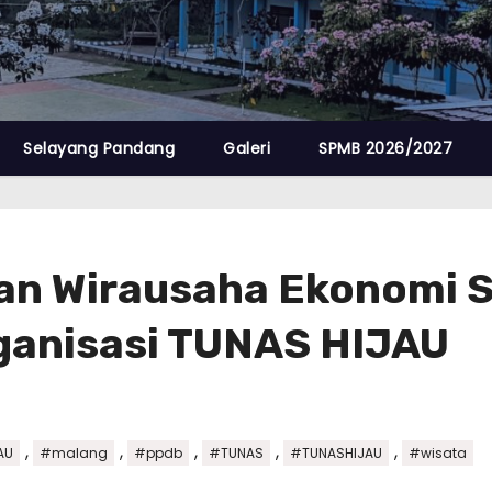
Selayang Pandang
Galeri
SPMB 2026/2027
n Wirausaha Ekonomi Si
rganisasi TUNAS HIJAU
,
,
,
,
,
AU
#malang
#ppdb
#TUNAS
#TUNASHIJAU
#wisata