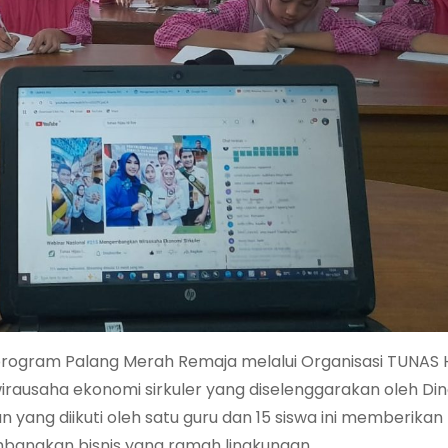
rogram Palang Merah Remaja melalui Organisasi TUNAS 
wirausaha ekonomi sirkuler yang diselenggarakan oleh Di
 yang diikuti oleh satu guru dan 15 siswa ini memberikan
ngkan bisnis yang ramah lingkungan.