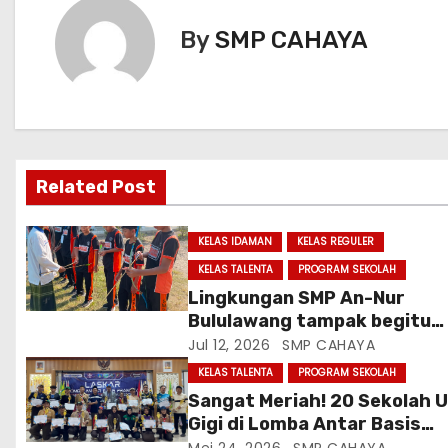
v
By
SMP CAHAYA
i
g
a
s
Related Post
i
KELAS IDAMAN
KELAS REGULER
p
KELAS TALENTA
PROGRAM SEKOLAH
Lingkungan SMP An-Nur
o
Bululawang tampak begitu
s
dinamis dan penuh semanga
Jul 12, 2026
SMP CAHAYA
KELAS TALENTA
PROGRAM SEKOLAH
Sangat Meriah! 20 Sekolah U
Gigi di Lomba Antar Basis
Pramuka “Malang Open” SMP
Mei 24, 2026
SMP CAHAYA