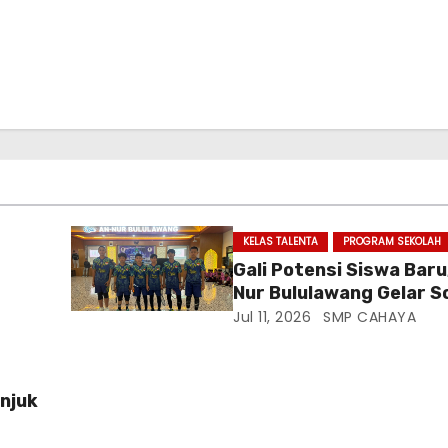
KELAS TALENTA
PROGRAM SEKOLAH
Gali Potensi Siswa Baru
Nur Bululawang Gelar So
14 Program Kelas Talen
Jul 11, 2026
SMP CAHAYA
t
njuk
 An-