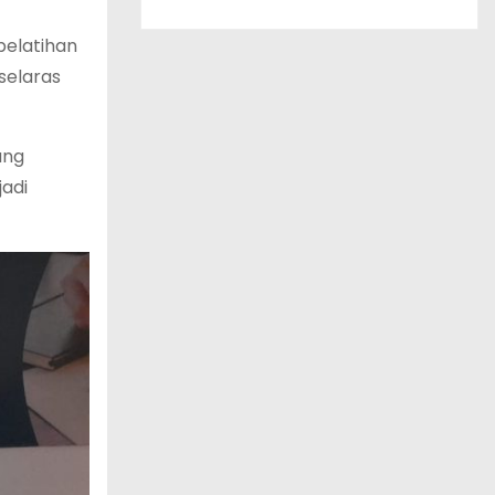
pelatihan
selaras
ang
jadi