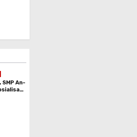
, SMP An-
sialisasi
ta