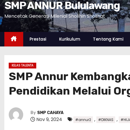
SMP ANNUR Bululawang
Mencetak Generasi Milenial Sholihin Sholihat
Prestasi
Kurikulum
Tentang Kami
KELAS TALENTA
SMP Annur Kembangka
Pendidikan Melalui O
By
SMP CAHAYA
Nov 9, 2024
,
,
#annur2
#DIKNAS
#HIJ