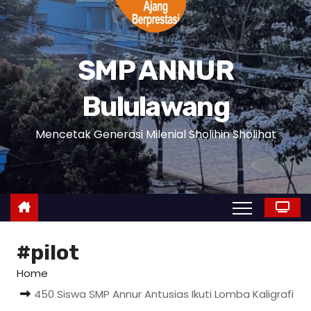
SMP ANNUR
Bululawang
Mencetak Generasi Milenial Sholihin Sholihat
#pilot
Home
450 Siswa SMP Annur Antusias Ikuti Lomba Kaligrafi