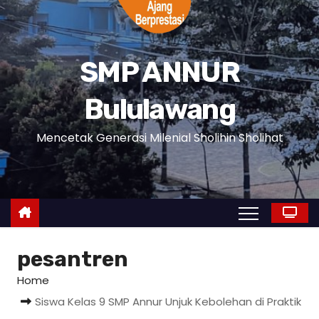
SMP ANNUR
Bululawang
Mencetak Generasi Milenial Sholihin Sholihat
pesantren
Home
Siswa Kelas 9 SMP Annur Unjuk Kebolehan di Praktik