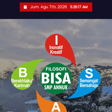
S
Jum. Agu 7th, 2026
5:26:18 AM
k
i
p
t
o
c
o
n
t
e
n
t