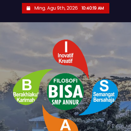
S
Ming. Agu 9th, 2026
10:40:19 AM
k
i
p
t
o
c
o
n
t
e
n
t