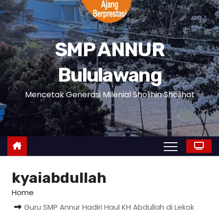
SMP ANNUR
Bululawang
Mencetak Generasi Milenial Sholihin Sholihat
kyaiabdullah
Home
Guru SMP Annur Hadiri Haul KH Abdullah di Lekok