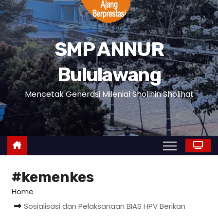
SMP ANNUR
Bululawang
Mencetak Generasi Milenial Sholihin Sholihat
#kemenkes
Home
Sosialisasi dan Pelaksanaan BIAS HPV Berikan