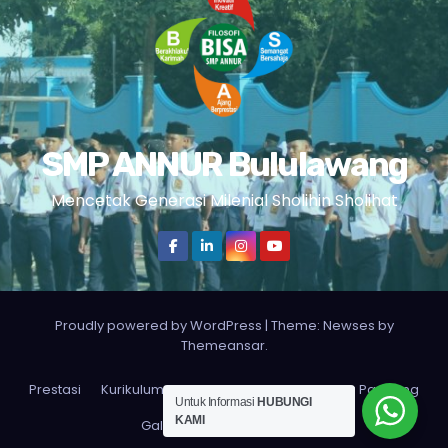
SMP ANNUR Bululawang
Mencetak Generasi Milenial Sholihin Sholihat
Proudly powered by WordPress
|
Theme: Newses by
Themeansar
.
Prestasi
Kurikulum
Tentang Kami
Selayang Pandang
Untuk Informasi
HUBUNGI
KAMI
Galeri
SPMB 2026/2027