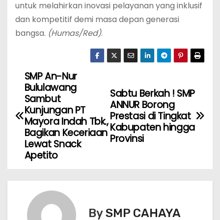
untuk melahirkan inovasi pelayanan yang inklusif
dan kompetitif demi masa depan generasi
bangsa.
(Humas/Red)
.
SMP An-Nur
N
Bululawang
Sabtu Berkah ! SMP
a
Sambut
ANNUR Borong
Kunjungan PT
Prestasi di Tingkat
v
Mayora Indah Tbk.,
Kabupaten hingga
Bagikan Keceriaan
Provinsi
i
Lewat Snack
Apetito
g
a
s
By
SMP CAHAYA