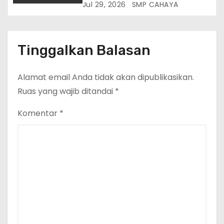
Biasakan Salat Dhuha di Sela
Jul 29, 2026
SMP CAHAYA
Kegiatan Belajar
Tinggalkan Balasan
Alamat email Anda tidak akan dipublikasikan.
Ruas yang wajib ditandai
*
Komentar
*