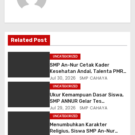
i
p
o
s
Related Post
UNCATEGORIZED
SMP An-Nur Cetak Kader
Kesehatan Andal, Talenta PMR
Putri Serap Ilmu Penyakit dan
Jul 30, 2026
SMP CAHAYA
Sanitasi dari Mahasiswa
UNCATEGORIZED
Poltekkes Malang
Ukur Kemampuan Dasar Siswa,
SMP ANNUR Gelar Tes
Matrikulasi Matematika
Jul 29, 2026
SMP CAHAYA
Berbasis Gaya Belajar
UNCATEGORIZED
Menumbuhkan Karakter
Religius, Siswa SMP An-Nur