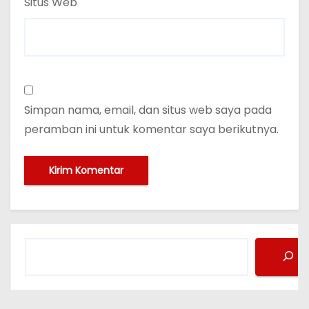
Situs Web
Simpan nama, email, dan situs web saya pada
peramban ini untuk komentar saya berikutnya.
C
a
r
i