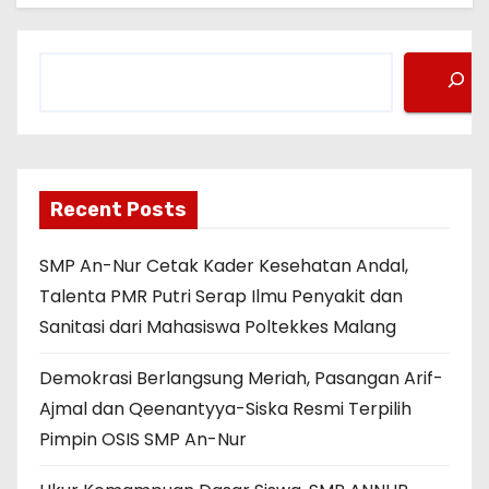
C
a
r
i
Recent Posts
SMP An-Nur Cetak Kader Kesehatan Andal,
Talenta PMR Putri Serap Ilmu Penyakit dan
Sanitasi dari Mahasiswa Poltekkes Malang
Demokrasi Berlangsung Meriah, Pasangan Arif-
Ajmal dan Qeenantyya-Siska Resmi Terpilih
Pimpin OSIS SMP An-Nur