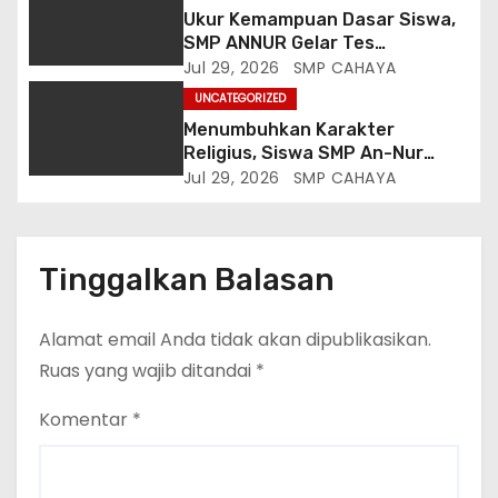
Poltekkes Malang
Ukur Kemampuan Dasar Siswa,
SMP ANNUR Gelar Tes
Matrikulasi Matematika
Jul 29, 2026
SMP CAHAYA
Berbasis Gaya Belajar
UNCATEGORIZED
Menumbuhkan Karakter
Religius, Siswa SMP An-Nur
Biasakan Salat Dhuha di Sela
Jul 29, 2026
SMP CAHAYA
Kegiatan Belajar
Tinggalkan Balasan
Alamat email Anda tidak akan dipublikasikan.
Ruas yang wajib ditandai
*
Komentar
*