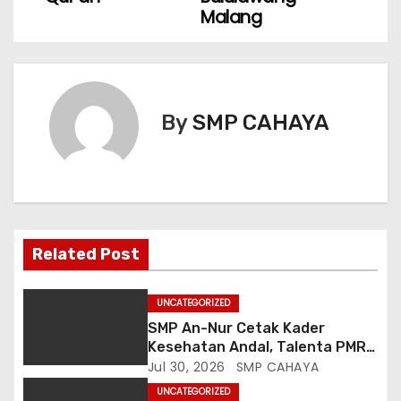
i
Malang
g
a
s
By
SMP CAHAYA
i
p
o
Related Post
s
UNCATEGORIZED
SMP An-Nur Cetak Kader
Kesehatan Andal, Talenta PMR
Putri Serap Ilmu Penyakit dan
Jul 30, 2026
SMP CAHAYA
Sanitasi dari Mahasiswa
UNCATEGORIZED