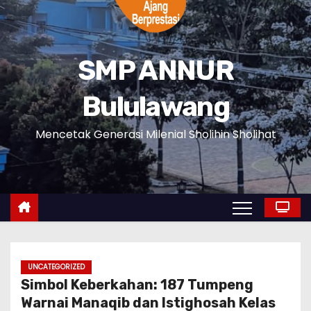
SMP ANNUR
Bululawang
Mencetak Generasi Milenial Sholihin Sholihat
UNCATEGORIZED
Simbol Keberkahan: 187 Tumpeng
Warnai Manaqib dan Istighosah Kelas