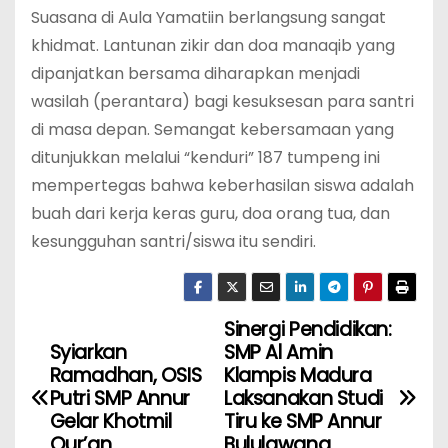
Suasana di Aula Yamatiin berlangsung sangat
khidmat. Lantunan zikir dan doa manaqib yang
dipanjatkan bersama diharapkan menjadi
wasilah (perantara) bagi kesuksesan para santri
di masa depan. Semangat kebersamaan yang
ditunjukkan melalui “kenduri” 187 tumpeng ini
mempertegas bahwa keberhasilan siswa adalah
buah dari kerja keras guru, doa orang tua, dan
kesungguhan santri/siswa itu sendiri.
Sinergi Pendidikan:
N
Syiarkan
SMP Al Amin
a
Ramadhan, OSIS
Klampis Madura
Putri SMP Annur
Laksanakan Studi
v
Gelar Khotmil
Tiru ke SMP Annur
Qur’an
Bululawang