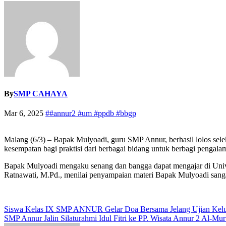
By
SMP CAHAYA
Mar 6, 2025
##annur2 #um #ppdb #bbgp
Malang (6/3) – Bapak Mulyoadi, guru SMP Annur, berhasil lolos selek
kesempatan bagi praktisi dari berbagai bidang untuk berbagi pengal
Bapak Mulyoadi mengaku senang dan bangga dapat mengajar di Univ
Ratnawati, M.Pd., menilai penyampaian materi Bapak Mulyoadi sang
Navigasi
Siswa Kelas IX SMP ANNUR Gelar Doa Bersama Jelang Ujian Kelu
SMP Annur Jalin Silaturahmi Idul Fitri ke PP. Wisata Annur 2 Al-Mur
pos