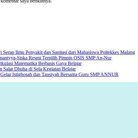
 komentar saya berikutnya.
Serap Ilmu Penyakit dan Sanitasi dari Mahasiswa Poltekkes Malang
enantyya-Siska Resmi Terpilih Pimpin OSIS SMP An-Nur
lasi Matematika Berbasis Gaya Belajar
Salat Dhuha di Sela Kegiatan Belajar
lo Gelar Istighosah dan Tausiyah Bersama Guru SMP ANNUR