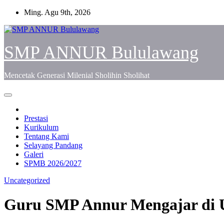
Skip
Ming. Agu 9th, 2026
to
content
SMP ANNUR Bululawang
Mencetak Generasi Milenial Sholihin Sholihat
Prestasi
Kurikulum
Tentang Kami
Selayang Pandang
Galeri
SPMB 2026/2027
Uncategorized
Guru SMP Annur Mengajar di U