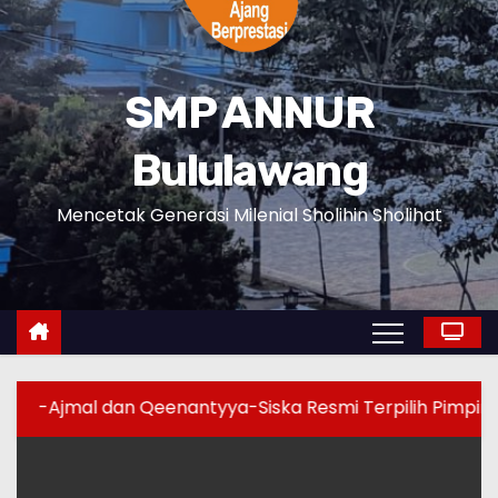
SMP ANNUR
Bululawang
Mencetak Generasi Milenial Sholihin Sholihat
an Qeenantyya-Siska Resmi Terpilih Pimpin OSIS SMP An-