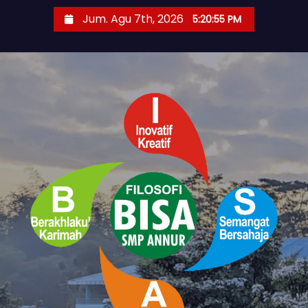
S
Jum. Agu 7th, 2026
5:20:57 PM
k
i
p
t
o
c
o
n
t
e
n
t